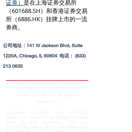
证券）
是在上海证券交易所
（601688.SH）和香港证券交易
所（6886.HK）挂牌上市的一流
券商。
公司地址：141 W Jackson Blvd, Suite
1220A, Chicago, IL 60604 电话：
(833)
213 0635
Copyright ©
2016-2025
Huatai
Financial USA INC All Rights
Reserved
TRADING FUTURES AND OPTIONS
INVOLVES SIGNIFICANT DEGREE OF RISK
AND IS NOT SUITABLE FOR ALL
INVESTORS. ONLY INVESTORS WHO CAN
ASSUME THE RISK OF LOSS IN EXCESS